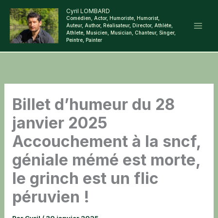
Aller
Cyril LOMBARD
Comédien, Actor, Humoriste, Humorist,
au
Auteur, Author, Réalisateur, Director, Athlète,
contenu
Athlete, Musicien, Musician, Chanteur, Singer,
Peintre, Painter
Billet d’humeur du 28
janvier 2025
Accouchement à la sncf,
géniale mémé est morte,
le grinch est un flic
péruvien !