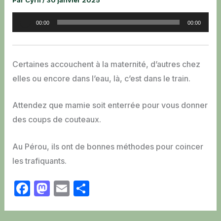
Par
Cyril
/
30 janvier 2025
Lecteur
00:00
00:00
audio
Certaines accouchent à la maternité, d’autres chez
elles ou encore dans l’eau, là, c’est dans le train.
Attendez que mamie soit enterrée pour vous donner
des coups de couteaux.
Au Pérou, ils ont de bonnes méthodes pour coincer
les trafiquants.
F
M
E
P
a
a
m
ar
c
st
ai
ta