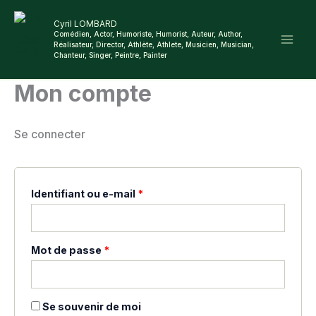
Aller
Obligatoire
Obligatoire
Cyril LOMBARD
au
Comédien, Actor, Humoriste, Humorist, Auteur, Author,
Réalisateur, Director, Athlète, Athlete, Musicien, Musician,
contenu
Chanteur, Singer, Peintre, Painter
Mon compte
Se connecter
Identifiant ou e-mail
*
Mot de passe
*
Se souvenir de moi