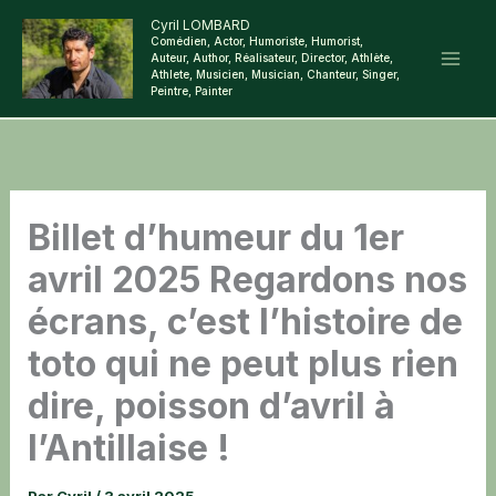
Aller
Cyril LOMBARD
Comédien, Actor, Humoriste, Humorist,
au
Auteur, Author, Réalisateur, Director, Athlète,
contenu
Athlete, Musicien, Musician, Chanteur, Singer,
Peintre, Painter
Billet d’humeur du 1er
avril 2025 Regardons nos
écrans, c’est l’histoire de
toto qui ne peut plus rien
dire, poisson d’avril à
l’Antillaise !