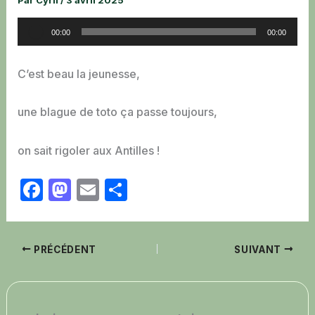
Par
Cyril
/
3 avril 2025
Lecteur
00:00
00:00
audio
C’est beau la jeunesse,
une blague de toto ça passe toujours,
on sait rigoler aux Antilles !
F
M
E
P
a
a
m
ar
c
st
ai
ta
PRÉCÉDENT
e
o
l
g
SUIVANT
b
d
er
o
o